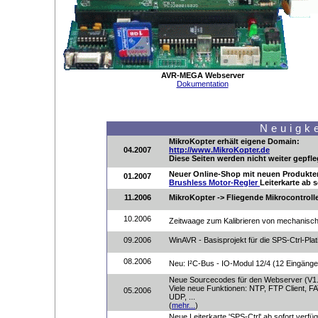
AVR-MEGA Webserver
Dokumentation
Neuigk
MikroKopter erhält eigene Domain:
04.2007
http://www.MikroKopter.de
Diese Seiten werden nicht weiter gepfle
Neuer Online-Shop mit neuen Produkte
01.2007
Brushless Motor-Regler
Leiterkarte ab 
11.2006
MikroKopter -> Fliegende Mikrocontrolle
10.2006
Zeitwaage zum Kalibrieren von mechanisc
09.2006
WinAVR - Basisprojekt für die SPS-Ctrl-Plat
08.2006
Neu: I²C-Bus - IO-Modul 12/4 (12 Eingänge
Neue Sourcecodes für den Webserver (V1.
Viele neue Funktionen: NTP, FTP Client, 
05.2006
UDP, ...
(
mehr...
)
Neue Leiterkarte 'SPS-Ctrl' ab sofort verfüg