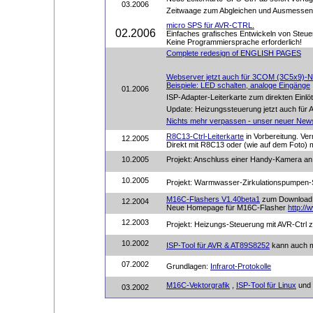
03.2006
Zeitwaage zum Abgleichen und Ausmessen
micro SPS für AVR-CTRL
.
02.2006
Einfaches grafisches Entwickeln von Steu
Keine Programmiersprache erforderlich!
Complete redesign of ENGLISH PAGES
Webserver jetzt auch für 3COM (3C5x9)-N
Beispiele: LED schalten, analoge Eingänge
01.2006
ISP-Adapter-Leiterkarte zum direkten Einlöt
Update: Heizungssteuerung jetzt auch für
Nichts mehr verpassen - unser neuer Newsl
R8C13-Ctrl-Leiterkarte
in Vorbereitung. Ver
12.2005
Direkt mit R8C13 oder (wie auf dem Foto) 
10.2005
Projekt: Anschluss einer Handy-Kamera an
10.2005
Projekt: Warmwasser-Zirkulationspumpen-S
M16C-Flashers V1.40beta1
zum Download 
12.2004
Neue Homepage für M16C-Flasher
http://
12.2003
Projekt: Heizungs-Steuerung mit AVR-Ctrl
10.2002
ISP-Tool für AVR & AT89S8252
kann auch m
07.2002
Grundlagen:
Infrarot-Protokolle
M16C-Vektorgrafik
,
ISP-Tool für Linux
und
03.2002