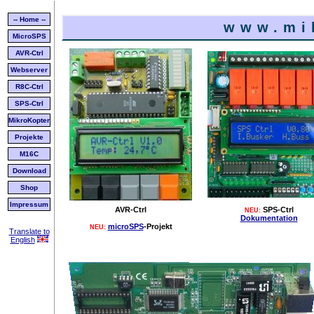
-- Home --
www.mi
MicroSPS
AVR-Ctrl
Webserver
R8C-Ctrl
SPS-Ctrl
MikroKopter
Projekte
M16C
Download
Shop
Impressum
AVR-Ctrl
SPS-Ctrl
NEU:
Dokumentation
microSPS
-Projekt
NEU:
Translate to
English