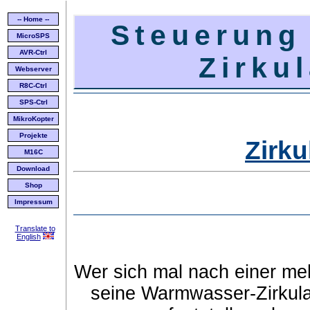
-- Home --
Steuerung
MicroSPS
AVR-Ctrl
Zirku
Webserver
R8C-Ctrl
SPS-Ctrl
MikroKopter
Projekte
Zirk
M16C
Download
Shop
Impressum
Translate to
English
Wer sich mal nach einer mehr
seine Warmwasser-Zirkula