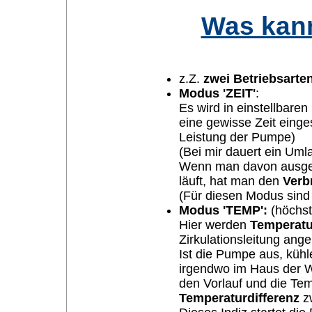
Was kann
z.Z.
zwei Betriebsarte
Modus 'ZEIT'
:
Es wird in einstellbaren
eine gewisse Zeit einge
Leistung der Pumpe)
(Bei mir dauert ein Uml
Wenn man davon ausgeh
läuft, hat man den
Verb
(Für diesen Modus sind
Modus 'TEMP':
(höchst
Hier werden
Temperatu
Zirkulationsleitung ang
Ist die Pumpe aus, kühle
irgendwo im Haus der W
den Vorlauf und die Temp
Temperaturdifferenz
zw