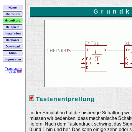
-- Home --
Grundk
MicroSPS
Grundkurs
Beispiele
Installation
Hardware
Download
Shop
Impressum
Translate to
English
Tastenentprellung
In der Simulation hat die bisherige Schaltung wun
müssen wir bedenken, dass mechanische Schalte
liefern. Nach dem Tastendruck schwingt das Si
0 und 1 hin und her. Das kann einige zehn oder s